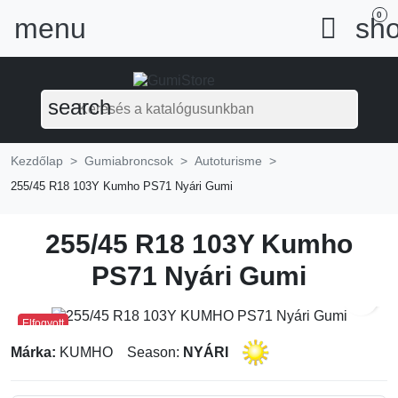
0
menu

sho
search
Kezdőlap
Gumiabroncsok
Autoturisme
255/45 R18 103Y Kumho PS71 Nyári Gumi
255/45 R18 103Y Kumho
PS71 Nyári Gumi
sear
Elfogyott
Márka:
KUMHO
Season:
NYÁRI