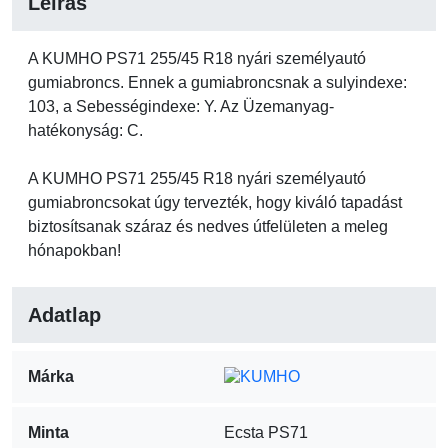
Leírás
A KUMHO PS71 255/45 R18 nyári személyautó
gumiabroncs. Ennek a gumiabroncsnak a sulyindexe:
103, a Sebességindexe: Y. Az Üzemanyag-
hatékonyság: C.
A KUMHO PS71 255/45 R18 nyári személyautó
gumiabroncsokat úgy tervezték, hogy kiváló tapadást
biztosítsanak száraz és nedves útfelületen a meleg
hónapokban!
Adatlap
Márka
Minta
Ecsta PS71