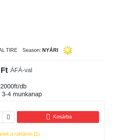
L TIRE
Season:
NYÁRI
 Ft
ÁFÁ-val
: 2000ft/db
ő: 3-4 munkanap


Kosárba
elek a raktáron (1)