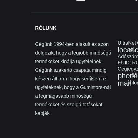
RÓLUNK
UltraNet
Cégünk 1994-ben alakult és azon
locati
Bras
dolgozik, hogy a legjobb minőségű
Adószám
termékeket kínálja ügyfeleinek.
EUID: R
Cégjegyz
Cégünk szakértő csapata mindig
phone
+36 
készen áll arra, hogy segítsen az
mail
info
ügyfeleknek, hogy a Gumistore-nál
a legmagasabb minőségű
termékeket és szolgáltatásokat
kapják