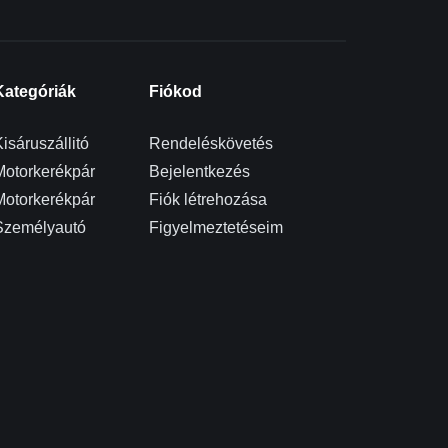
Kategóriák
Fiókod
isáruszállitó
Rendeléskövetés
Motorkerékpár
Bejelentkezés
Motorkerékpár
Fiók létrehozása
Személyautó
Figyelmeztetéseim