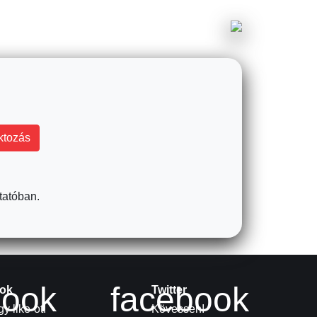
tatóban.
book
facebook
ok
Twitter
y like-ot!
Kövessen!