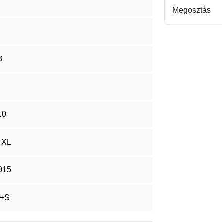
Megosztás
3
10
 XL
015
+S