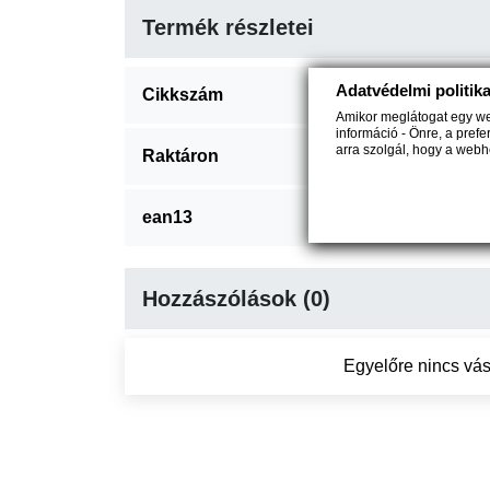
Termék részletei
Adatvédelmi politik
Cikkszám
B
Amikor meglátogat egy web
információ - Önre, a pref
arra szolgál, hogy a web
Raktáron
1
ean13
5
Hozzászólások (0)
Egyelőre nincs vás