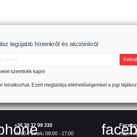
lsz legújabb híreinkről és akcióinkról
velet szeretnék kapni
r leiratkozhat. Ezért megtalálja elérhetőségeinket a jogi tájékoz
phone
face
+36 30 37 99 330
Facebo
Hétfő-Péntek: 09:00 - 17:00
Adjon eg