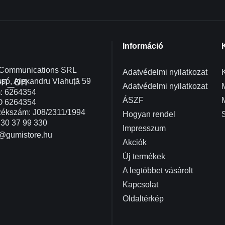
Információ
 Communications SRL
Adatvédelmi nyilatkozat
K
on_on
só, Alexandru Vlahuță 59
Adatvédelmi nyilatkozat
: 6264354
ÁSZF
O 6264354
ékszám: J08/2311/1994
Hogyan rendel
30 37 99 330
Impresszum
@gumistore.hu
Akciók
Új termékek
A legtöbbet vásárolt
Kapcsolat
Oldaltérkép