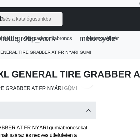
ch
huttle
group_work
motorcycle
llitó
Off-road gumiabroncs
Motorkerékpár
 GENERAL TIRE GRABBER AT FR NYÁRI GUMI
H XL GENERAL TIRE GRABBER A
search
Next
ABBER AT FR NYÁRI gumiabroncsokat
anak száraz és nedves útfelületen a