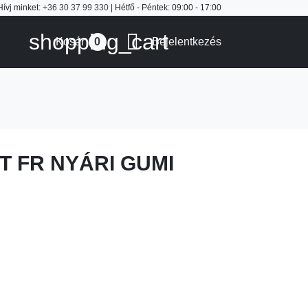
Hívj minket:
+36 30 37 99 330
| Hétfő - Péntek: 09:00 - 17:00
shopping_cart

Kosár
Bejelentkezés
0
T FR NYÁRI GUMI