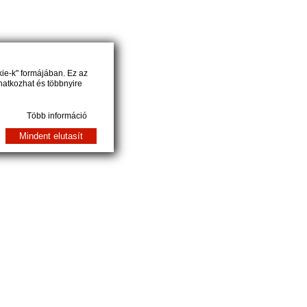
kie-k" formájában. Ez az
natkozhat és többnyire
Több információ
Mindent elutasít