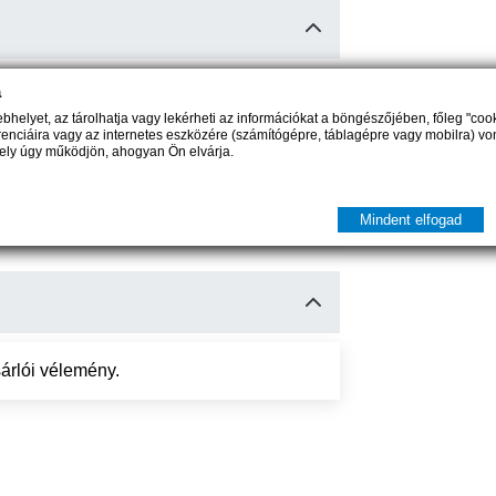
a
14978
helyet, az tárolhatja vagy lekérheti az információkat a böngészőjében, főleg "coo
erenciáira vagy az internetes eszközére (számítógépre, táblagépre vagy mobilra) vo
hely úgy működjön, ahogyan Ön elvárja.
 Elem
1342167234
Mindent elfogad
árlói vélemény.