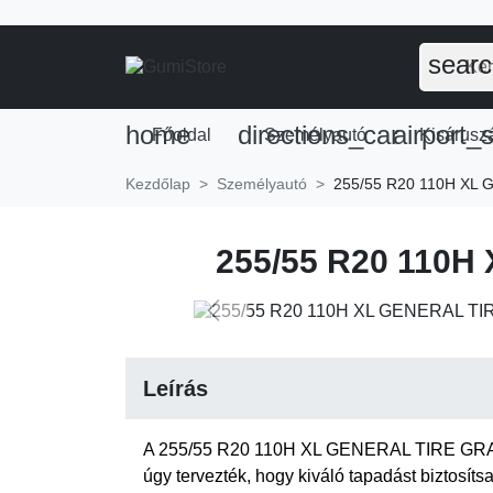
sear
home
directions_car
airport_s
Főoldal
Személyautó
Kisáruszá
Kezdőlap
Személyautó
255/55 R20 110H XL
255/55 R20 110
Previous
Leírás
A 255/55 R20 110H XL GENERAL TIRE GR
úgy tervezték, hogy kiváló tapadást biztosíts