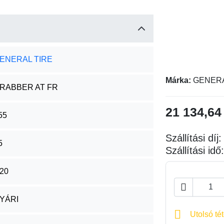
ENERAL TIRE
Márka:
GENERA
RABBER AT FR
21 134,64
55
Szállítási díj
5
Szállítási id
20

YÁRI

Utolsó tét