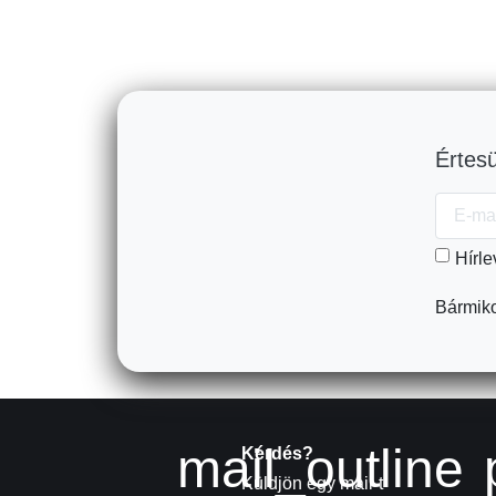
Értesü
Hírle
Bármiko
mail_outline
Kérdés?
Küldjön egy mail-t