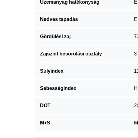
Üzemanyag hatékonyság
E
Nedves tapadás
E
Gördülési zaj
7
Zajszint besorolási osztály
3
Súlyindex
1
Sebességindex
H
DOT
2
M+S
M