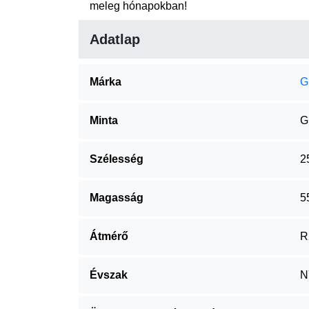
meleg hónapokban!
Adatlap
Márka
G
Minta
G
Szélesség
2
Magasság
5
Átmérő
R
Évszak
N