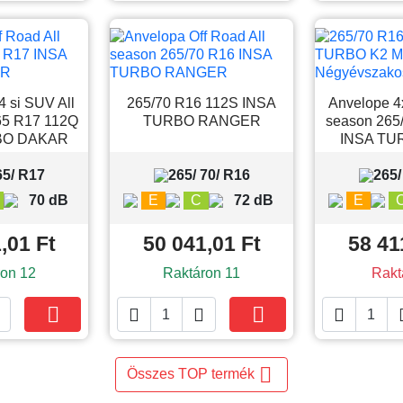
 si SUV All
265/70 R16 112S INSA
Anvelope 4
65 R17 112Q
TURBO RANGER
season 265
BO DAKAR
INSA TU
65/ R17
265/ 70/ R16
265/
70 dB
E
C
72 dB
E
,01 Ft
50 041,01 Ft
58 41
on 12
Raktáron 11
Rakt





Kosárba
Kosárba

Összes TOP termék