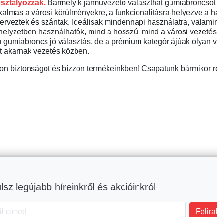
osztályozzák.
Bármelyik járművezető választhat gumiabroncsot 
kalmas a városi körülményekre, a funkcionalitásra helyezve a 
rveztek és szántak. Ideálisak mindennapi használatra, valamin
lyzetben használhatók, mind a hosszú, mind a városi vezetésr
 gumiabroncs jó választás, de a prémium kategóriájúak olyan v
t akarnak vezetés közben.
n biztonságot és bízzon termékeinkben! Csapatunk bármikor r
lsz legújabb híreinkről és akcióinkról