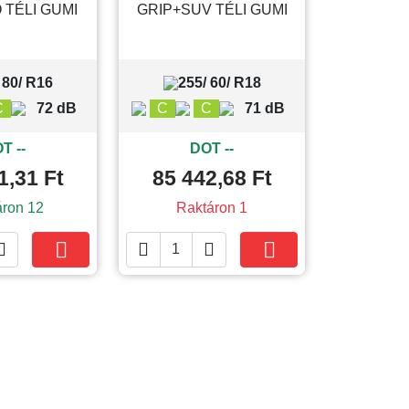
 TÉLI GUMI
GRIP+SUV TÉLI GUMI
 80/ R16
255/ 60/ R18
C
72 dB
C
C
71 dB
T --
DOT --
1,31 Ft
85 442,68 Ft
áron 12
Raktáron 1





Kosárba
Kosárba