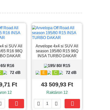
x4 si SUV All
Anvelope 4x4 si SUV All
/65 R16 98Q
season 195/80 R15 96Q
RBO DAKAR
INSA TURBO DAKAR
 65/ R16
195/ 80/ R15
C
72 dB
E
C
72 dB
9,71 Ft
43 509,93 Ft
áron 12
Raktáron 12





Kosárba
Kosárba