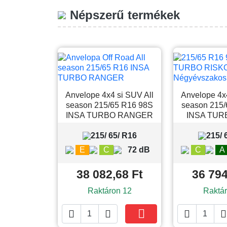
Népszerű termékek
Anvelope 4x4 si SUV All
Anvelope 4x4
season 215/65 R16 98S
season 215
INSA TURBO RANGER
INSA TUR
215/ 65/ R16
215/ 
E
C
72 dB
C
A
38 082,68 Ft
36 794
Raktáron 12
Raktár





Kosárba