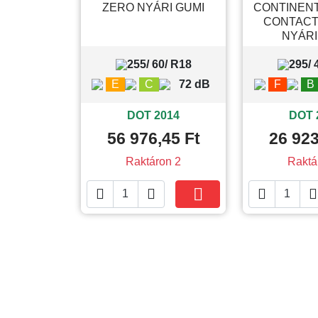
ZERO NYÁRI GUMI
CONTINEN
CONTACT
NYÁRI
255/ 60/ R18
295/ 
E
C
72 dB
F
B
DOT 2014
DOT 
56 976,45 Ft
26 923
Raktáron 2
Raktá





Kosárba