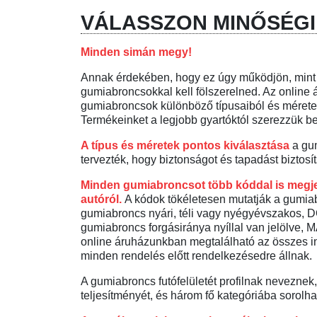
VÁLASSZON MINŐSÉG
Minden simán megy!
Annak érdekében, hogy ez úgy működjön, mint a
gumiabroncsokkal kell fölszerelned. Az online 
gumiabroncsok különböző típusaiból és mérete
Termékeinket a legjobb gyartóktól szerezzük be
A típus és méretek pontos kiválasztása
a gum
tervezték, hogy biztonságot és tapadást biztos
Minden gumiabroncsot több kóddal is megje
autóról.
A kódok tökéletesen mutatják a gumiab
gumiabroncs nyári, téli vagy nyégyévszakos, D
gumiabroncs forgásiránya nyíllal van jelöl
online áruházunkban megtalálható az összes in
minden rendelés előtt rendelkezésedre állnak.
A gumiabroncs futófelületét profilnak neveznek,
teljesítményét, és három fő kategóriába sorolhat