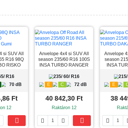
 si SUV All
Anvelope 4x4 si SUV All
Anvelope 4
/65 R16 98Q
season 235/60 R16 100S
season 215
BO RISKO
INSA TURBO RANGER
INSA TU
65/ R16
235/ 60/ R16
215/
70 dB
E
C
72 dB
E
,86 Ft
40 842,30 Ft
38 44
on 12
Raktáron 12
Rakt





Kosárba
Kosárba