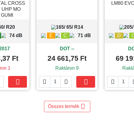
TAL CROSS
LM80 EVO
 UHP MO
 GUMI
40/ R20
165/ 65/ R14
205/
74 dB
E
C
71 dB
D
2017
DOT --
DO
,37 Ft
24 661,75 Ft
69 19
ron 1
Raktáron 9
Rakt





Kosárba
Kosárba

Összes termék