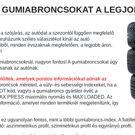
I GUMIABRONCSOKAT A LEGJ
 szójárás, az autódat a szezontól függően megfelelő
áruházunk széles választékot kínál az autó
iből, minden évszaknak megfelelően, a legjobb áron.
!
iabroncsoknál, nagyon fontos! A gumiabroncsokat úgy
ítsanak az autónak.
löltek, amelyek pontos információkat adnak az
roncsok méreteit, a súly- és sebességi indexeket, ha a
OT kód, vagyis a gumiabroncs gyártási évét; a
ve, MAX PRESS maximális nyomás és MAX LOADED. Az
formáció, amelyet minden terméknél megjelenítünk, így
 ez ugyanolyan fontos, mint a többi gumiabroncs-index. A futófe
ó: aszimmetrikus profil, szimmetrikus profil és egyirányú profil.