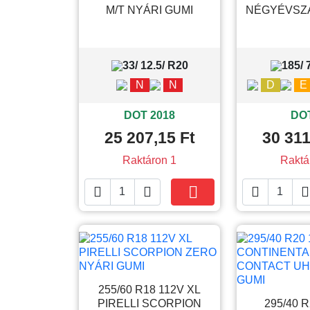
M/T NYÁRI GUMI
NÉGYÉVSZ
33/ 12.5/ R20
185/ 
N
N
D
E
DOT 2018
DOT
25 207,15 Ft
30 311
Raktáron 1
Raktá





Kosárba
255/60 R18 112V XL
PIRELLI SCORPION
295/40 