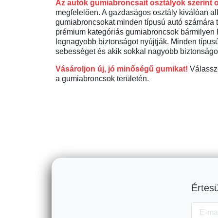
Az autók gumiabroncsait osztályok szerint 
megfelelően. A gazdaságos osztály kiválóan al
gumiabroncsokat minden típusú autó számára te
prémium kategóriás gumiabroncsok bármilyen he
legnagyobb biztonságot nyújtják. Minden típusú
sebességet és akik sokkal nagyobb biztonságo
Vásároljon új, jó minőségű gumikat!
Válasszo
a gumiabroncsok területén.
Értesü