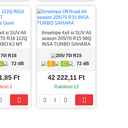
x4 si SUV All
Anvelope 4x4 si SUV All
/70 R16 112Q
season 205/70 R15 96Q
RBO K2 MT
INSA TURBO SAHARA
 70/ R16
205/ 70/ R15
C
72 dB
E
C
72 dB
1,85 Ft
42 222,11 Ft
áron 1
Raktáron 12





Kosárba
Kosárba