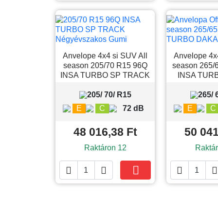
Anvelope 4x4 si SUV All
Anvelope 4x4
season 205/70 R15 96Q
season 265/
INSA TURBO SP TRACK
INSA TUR
205/ 70/ R15
265/ 
E
C
72 dB
E
C
48 016,38 Ft
50 041
Raktáron 12
Raktár





Kosárba