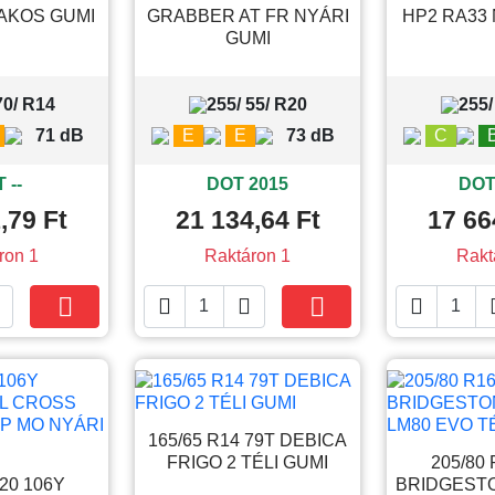
AKOS GUMI
GRABBER AT FR NYÁRI
HP2 RA33 
GUMI
70/ R14
255/ 55/ R20
255/
71 dB
E
E
73 dB
C
 --
DOT 2015
DOT
,79 Ft
21 134,64 Ft
17 66
ron 1
Raktáron 1
Rakt





Kosárba
Kosárba
165/65 R14 79T DEBICA
FRIGO 2 TÉLI GUMI
205/80 
R20 106Y
BRIDGESTO