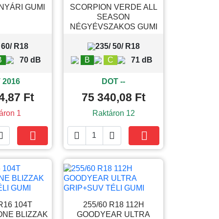
NYÁRI GUMI
SCORPION VERDE ALL
SEASON
NÉGYÉVSZAKOS GUMI
 60/ R18
235/ 50/ R18
B
70 dB
B
C
71 dB
 2016
DOT --
4,87 Ft
75 340,08 Ft
áron 1
Raktáron 12





Kosárba
Kosárba
R16 104T
255/60 R18 112H
NE BLIZZAK
GOODYEAR ULTRA