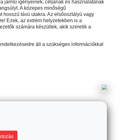
a jármű igényeinek, céljának és használatának
hangsúlyt. A közepes minőségű
t hosszú távú utakra. Az elsőosztályú vagy
e! Ezek, az extrém helyzetekben is a
ezetők számára készültek, akik szeretik a
endelkezésedre áll a szükséges információkkal