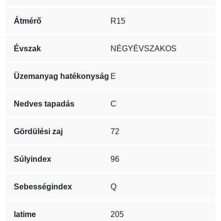
Átmérő
R15
Évszak
NÉGYÉVSZAKOS
Üzemanyag hatékonyság
E
Nedves tapadás
C
Gördülési zaj
72
Súlyindex
96
Sebességindex
Q
latime
205