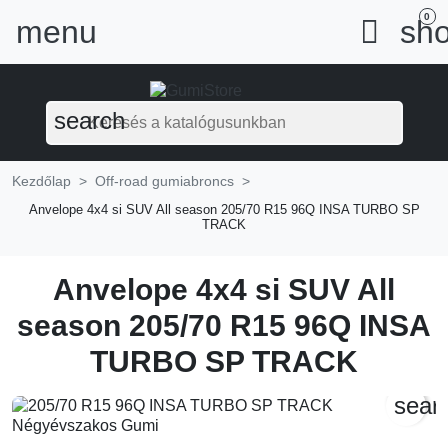
0
menu

sho
search
Kezdőlap
Off-road gumiabroncs
Anvelope 4x4 si SUV All season 205/70 R15 96Q INSA TURBO SP
TRACK
Anvelope 4x4 si SUV All
season 205/70 R15 96Q INSA
TURBO SP TRACK
sear