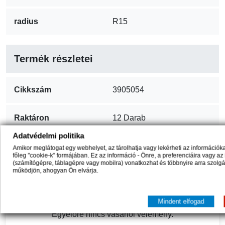
radius
R15
Termék részletei
Cikkszám
3905054
Raktáron
12 Darab
Adatvédelmi politika
ean13
5051129431560
Amikor meglátogat egy webhelyet, az tárolhatja vagy lekérheti az információ
főleg "cookie-k" formájában. Ez az információ - Önre, a preferenciáira vagy az
(számítógépre, táblagépre vagy mobilra) vonatkozhat és többnyire arra szolg
működjön, ahogyan Ön elvárja.
Hozzászólások (0)
Mindent elfogad
Egyelőre nincs vásárlói vélemény.