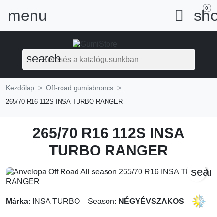
0
menu

sho
search
Kezdőlap
Off-road gumiabroncs
265/70 R16 112S INSA TURBO RANGER
265/70 R16 112S INSA
TURBO RANGER
sear
Márka:
INSA TURBO
Season:
NÉGYÉVSZAKOS