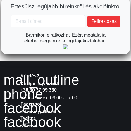
Értesülsz legújabb híreinkről és akcióinkról
Bármikor leiratkozhat. Ezért megtalálja
elérhetőségeinket a jogi tájékoztatóban.
mail_outline
Kérdés?
Küldjön egy mail-t
phone
+36 30 37 99 330
Hétfő-Péntek: 09:00 - 17:00
facebook
Facebook
Adjon egy like-ot!
facebook
Twitter
Kövessen!