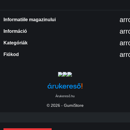
ar
Informatiile magazinului
ar
Információ
ar
Kategóriák
ar
Fiókod
Árukereső.hu
© 2026 - GumiStore