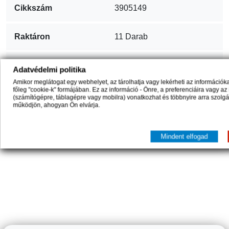
Cikkszám
3905149
Raktáron
11 Darab
ean13
5051129432338
Adatvédelmi politika
Amikor meglátogat egy webhelyet, az tárolhatja vagy lekérheti az információ
főleg "cookie-k" formájában. Ez az információ - Önre, a preferenciáira vagy az
(számítógépre, táblagépre vagy mobilra) vonatkozhat és többnyire arra szolg
Hozzászólások (0)
működjön, ahogyan Ön elvárja.
Egyelőre nincs vásárlói vélemény.
Mindent elfogad