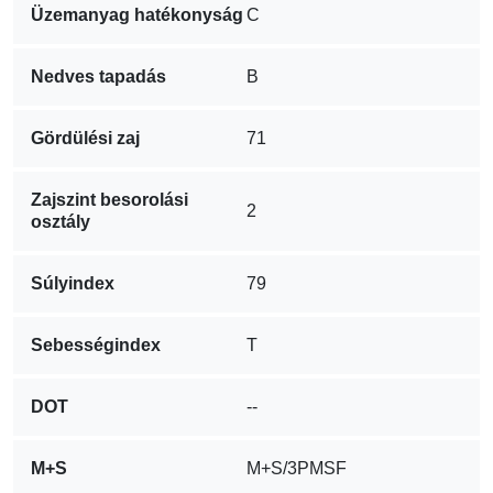
Üzemanyag hatékonyság
C
Nedves tapadás
B
Gördülési zaj
71
Zajszint besorolási
2
osztály
Súlyindex
79
Sebességindex
T
DOT
--
M+S
M+S/3PMSF