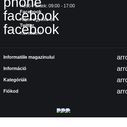
phone
Hétfő-Péntek: 09:00 - 17:00
facebook
Facebook
Adjon egy like-ot!
facebook
Twitter
Kövessen!
ar
Informatiile magazinului
ar
Információ
ar
Kategóriák
ar
Fiókod