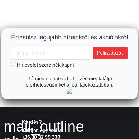
Értesülsz legújabb híreinkről és akcióinkról
Hírlevelet szeretnék kapni
Bármikor leiratkozhat. Ezért megtalálja
elérhetőségeinket a jogi tájékoztatóban.
mail_outline
Kérdés?
Küldjön egy mail-t
+36 30 37 99 330