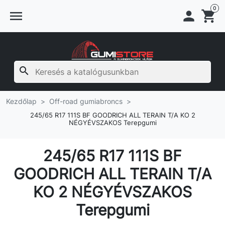
0
menu

shopping_cart
search
Kezdőlap
Off-road gumiabroncs
245/65 R17 111S BF GOODRICH ALL TERAIN T/A KO 2
NÉGYÉVSZAKOS Terepgumi
245/65 R17 111S BF
GOODRICH ALL TERAIN T/A
KO 2 NÉGYÉVSZAKOS
Terepgumi