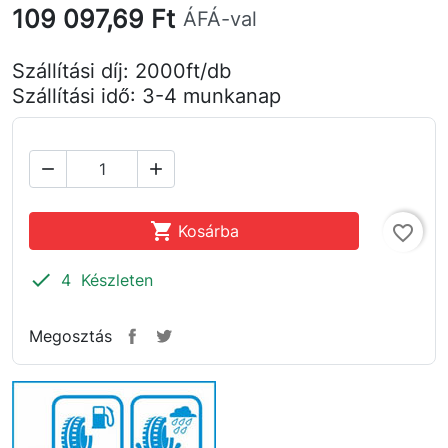
109 097,69 Ft
ÁFÁ-val
Szállítási díj: 2000ft/db
Szállítási idő: 3-4 munkanap



Kosárba
favorite_border

4 Készleten
Megosztás