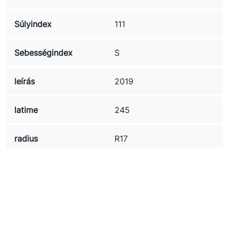
Súlyindex
111
Sebességindex
S
leírás
2019
latime
245
radius
R17
rulare
F
franare
B