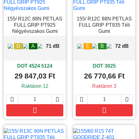
155/ R12C 88N PETLAS
155/ R12C 88N PETLAS
FULL GRIP PT925
FULL GRIP PT935 Téli
Négyévszakos Gumi
Gumi
D
A
71 dB
E
B
72 dB
DOT 4524 5124
DOT 3025
29 847,03 Ft
26 770,66 Ft
Raktáron 12
Raktáron 3






Kosárba
Kosárba