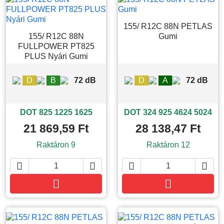
155/ R12C 88N PETLAS
155/ R12C 88N
Gumi
FULLPOWER PT825
PLUS Nyári Gumi
D
B
72 dB
D
A
72 dB
DOT 825 1225 1625
DOT 324 925 4624 5024
21 869,59 Ft
28 138,47 Ft
Raktáron 9
Raktáron 12






Kosárba
Kosárba