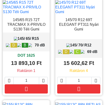
145/65 R15 72T
145/70 R12 69T
TRACMAX X-PRIVILO
ELEGANT PT311 Nyári
S130 Téli Gumi
Gumi
145/ 65/ R15
D
B
70 dB
145/ 70/ R12
D
C
69 dB
DOT 1625
13 893,10 Ft
15 602,62 Ft
Raktáron 1
Raktáron 4






Kosárba
Kosárba