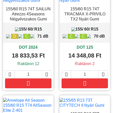
155/60 R15 74T SAILUN
155/60 R15 74T
Atrezzo 4Seasons
TRACMAX X-PRIVILO
Négyévszakos Gumi
TX2 Nyári Gumi
155/ 60/ R15
155/ 60/ R15
D
C
71 dB
C
C
70 dB
DOT 2024
DOT 125
18 833,53 Ft
14 348,08 Ft
Raktáron 12
Raktáron 2






Kosárba
Kosárba