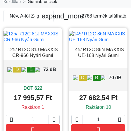
Kezdőlap
Gumiabroncsok
expand_more
Név, A-tól Z-ig
2768 termék található.
125/ R12C 81J MAXXIS
145/ R12C 86N MAXXIS
CR-966 Nyári Gumi
UE-168 Nyári Gumi
D
B
72 dB
D
B
70 dB
DOT 622
17 995,57 Ft
27 682,54 Ft
Raktáron 1
Raktáron 10






Kosárba
Kosárba