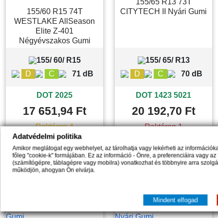
155/65 R13 73T
155/60 R15 74T
CITYTECH II Nyári Gumi
WESTLAKE AllSeason
Elite Z-401
Négyévszakos Gumi
155/ 60/ R15
155/ 65/ R13
D
C
71 dB
D
C
70 dB
DOT 2025
DOT 1423 5021
17 651,94 Ft
20 192,70 Ft
Raktáron 4
Raktáron 1
Adatvédelmi politika




Amikor meglátogat egy webhelyet, az tárolhatja vagy lekérheti az információ
főleg "cookie-k" formájában. Ez az információ - Önre, a preferenciáira vagy az


(számítógépre, táblagépre vagy mobilra) vonatkozhat és többnyire arra szolg
Kosárba
Kosárba
működjön, ahogyan Ön elvárja.
Mindent elfogad