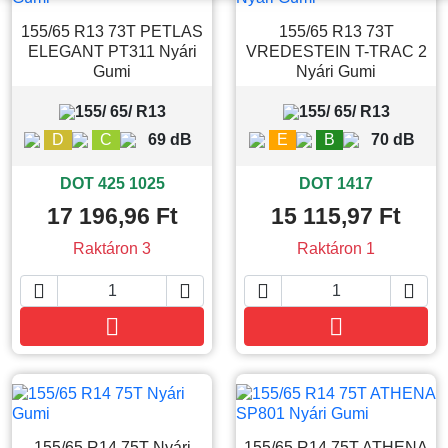
155/65 R13 73T PETLAS
155/65 R13 73T
ELEGANT PT311 Nyári
VREDESTEIN T-TRAC 2
Gumi
Nyári Gumi
155/ 65/ R13
155/ 65/ R13
D
C
69 dB
E
B
70 dB
DOT 425 1025
DOT 1417
17 196,96 Ft
15 115,97 Ft
Raktáron 3
Raktáron 1






Kosárba
Kosárba
155/65 R14 75T Nyári
155/65 R14 75T ATHENA