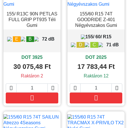
155/ R13C 90N PETLAS
155/60 R15 74T
FULL GRIP PT935 Téli
GOODRIDE Z-401
Gumi
Négyévszakos Gumi
155/ 60/ R15
E
B
72 dB
D
C
71 dB
DOT 3925
DOT 2025
30 075,48 Ft
17 783,44 Ft
Raktáron 2
Raktáron 12






Kosárba
Kosárba