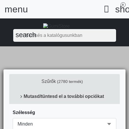
0
menu

sho
search
Szűrők
(2780 termék)
Mutasd/tüntesd el a további opciókat
Szélesség