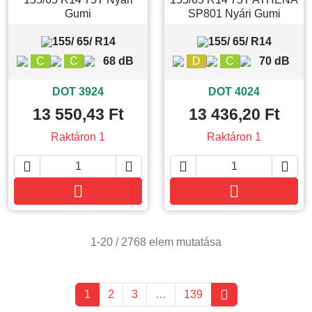
Gumi
SP801 Nyári Gumi
155/ 65/ R14
155/ 65/ R14
C
C
68 dB
D
C
70 dB
DOT 3924
DOT 4024
13 550,43 Ft
13 436,20 Ft
Raktáron 1
Raktáron 1






Kosárba
Kosárba
1-20 / 2768 elem mutatása

1
2
3
…
139