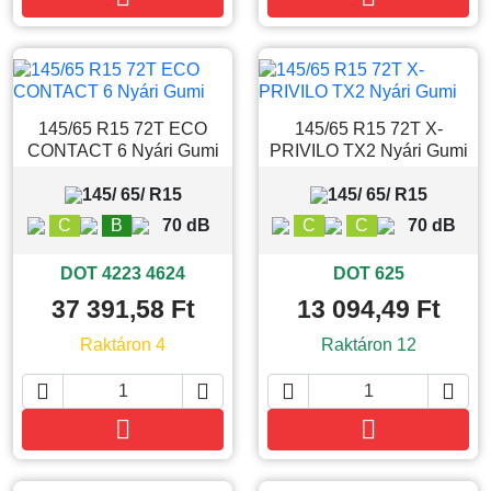
145/65 R15 72T ECO
145/65 R15 72T X-
CONTACT 6 Nyári Gumi
PRIVILO TX2 Nyári Gumi
145/ 65/ R15
145/ 65/ R15
C
B
70 dB
C
C
70 dB
DOT 4223 4624
DOT 625
37 391,58 Ft
13 094,49 Ft
Raktáron 4
Raktáron 12






Kosárba
Kosárba