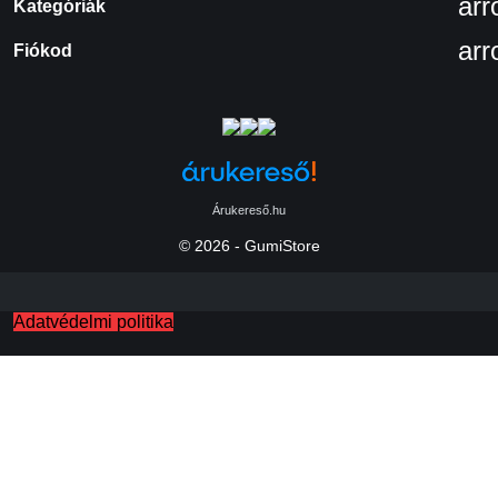
ar
Kategóriák
ar
Fiókod
Árukereső.hu
© 2026 - GumiStore
Adatvédelmi politika