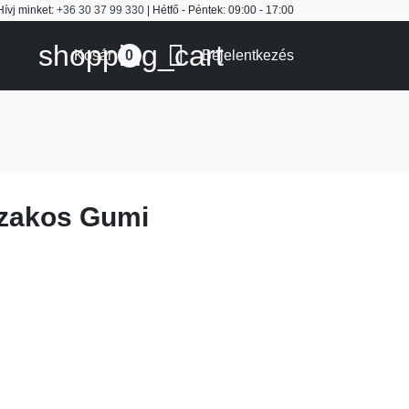
Hívj minket:
+36 30 37 99 330
| Hétfő - Péntek: 09:00 - 17:00
shopping_cart

Kosár
Bejelentkezés
0
zakos Gumi