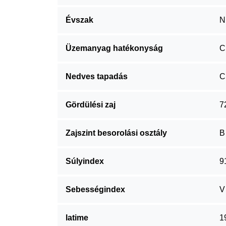
Évszak
N
Üzemanyag hatékonyság
C
Nedves tapadás
C
Gördülési zaj
7
Zajszint besorolási osztály
B
Súlyindex
9
Sebességindex
V
latime
1