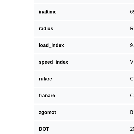
inaltime
6
radius
R
load_index
9
speed_index
V
rulare
C
franare
C
zgomot
B
DOT
2