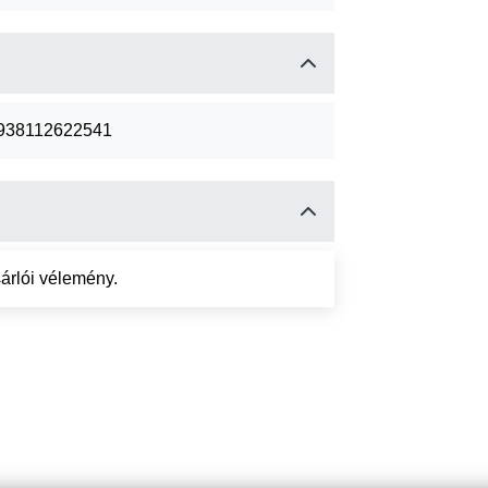
938112622541
árlói vélemény.