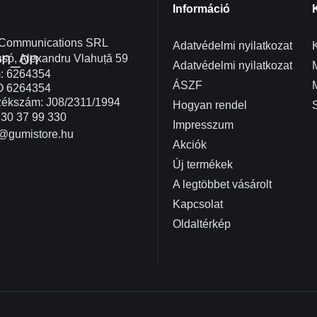
Információ
 Communications SRL
Adatvédelmi nyilatkozat
K
on_on
só, Alexandru Vlahuță 59
Adatvédelmi nyilatkozat
: 6264354
ÁSZF
O 6264354
ékszám: J08/2311/1994
Hogyan rendel
30 37 99 330
Impresszum
@gumistore.hu
Akciók
Új termékek
A legtöbbet vásárolt
Kapcsolat
Oldaltérkép