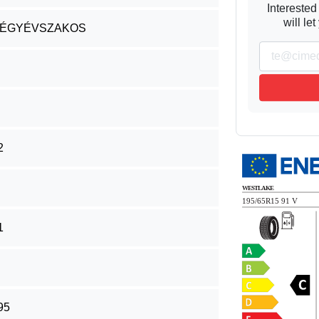
Interested
will le
ÉGYÉVSZAKOS
2
1
95