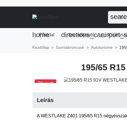
sear
home
directions_car
airport_s
Főoldal
Személyautó
Kisáruszá
Kezdőlap
Gumiabroncsok
Autoturisme
195
195/65 R1
Elfogyott
Leírás
A WESTLAKE Z401 195/65 R15 négyévszako