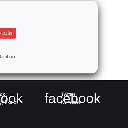
tatóban.
book
facebook
ok
Twitter
y like-ot!
Kövessen!