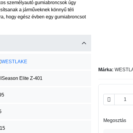
s személyautó gumiabroncsok úgy
osítsanak a járműveknek könnyű téli
ára, hogy egész évben egy gumiabroncsot
Márka:
WESTL
llSeason Elite Z-401
95

5
Megosztás
15