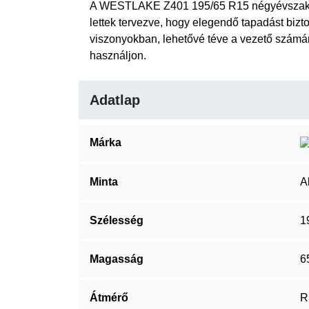
A WESTLAKE Z401 195/65 R15 négyévszako
lettek tervezve, hogy elegendő tapadást bizt
viszonyokban, lehetővé téve a vezető szám
használjon.
Adatlap
Márka
Minta
A
Szélesség
1
Magasság
6
Átmérő
R