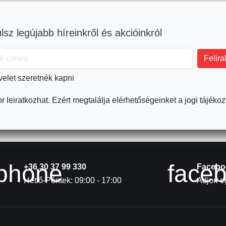
lsz legújabb híreinkről és akcióinkról
velet szeretnék kapni
r leiratkozhat. Ezért megtalálja elérhetőségeinket a jogi tájékoz
phone
face
+36 30 37 99 330
Facebo
Hétfő-Péntek: 09:00 - 17:00
Adjon eg