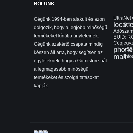
RÓLUNK
UltraNet
Cégünk 1994-ben alakult és azon
locati
Bras
dolgozik, hogy a legjobb minőségű
Adószám
termékeket kínálja ügyfeleinek.
EUID: R
Cégjegyz
Cégünk szakértő csapata mindig
phone
+36 
készen áll arra, hogy segítsen az
mail
info
ügyfeleknek, hogy a Gumistore-nál
a legmagasabb minőségű
termékeket és szolgáltatásokat
kapják