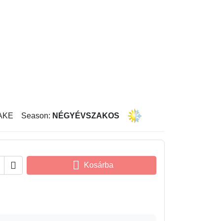
AKE
Season:
NÉGYÉVSZAKOS


Kosárba