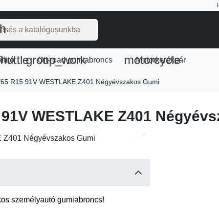
ch
huttle
group_work
motorcycle
llitó
Off-road gumiabroncs
Motorkerékpár
/65 R15 91V WESTLAKE Z401 Négyévszakos Gumi
5 91V WESTLAKE Z401 Négyévs
search
s személyautó gumiabroncs!