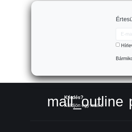
Értesü
Hírle
Bármiko
mail_outline
Kérdés?
Küldjön egy mail-t