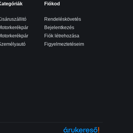
Kategóriák
Fiókod
isáruszállitó
Rendeléskövetés
Motorkerékpár
Bejelentkezés
Motorkerékpár
Fiók létrehozása
Személyautó
Figyelmeztetéseim