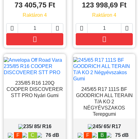
73 405,75 Ft
123 998,69 Ft
Raktáron 4
Raktáron 4






Kosárba
Kosárba
235/85 R16 120Q
COOPER DISCOVERER
245/65 R17 111S BF
STT PRO Nyári Gumi
GOODRICH ALL TERAIN
T/A KO 2
NÉGYÉVSZAKOS
Terepgumi
235/ 85/ R16
245/ 65/ R17
F
C
76 dB
F
B
75 dB