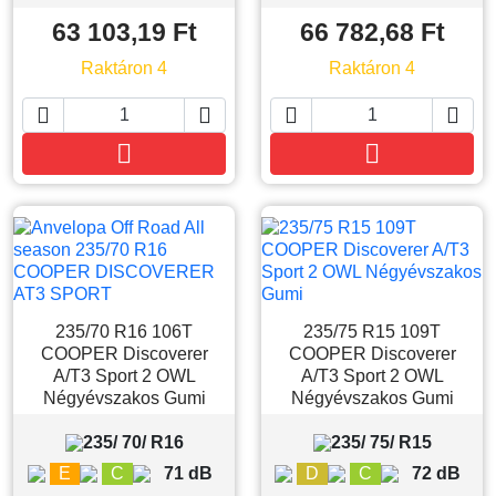
63 103,19 Ft
66 782,68 Ft
Raktáron 4
Raktáron 4






Kosárba
Kosárba
235/70 R16 106T
235/75 R15 109T
COOPER Discoverer
COOPER Discoverer
A/T3 Sport 2 OWL
A/T3 Sport 2 OWL
Négyévszakos Gumi
Négyévszakos Gumi
235/ 70/ R16
235/ 75/ R15
E
C
71 dB
D
C
72 dB