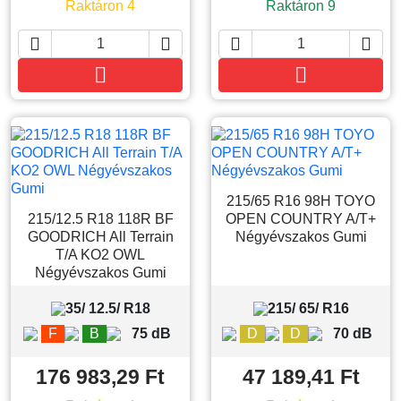
Raktáron 4
Raktáron 9






Kosárba
Kosárba
215/65 R16 98H TOYO
215/12.5 R18 118R BF
OPEN COUNTRY A/T+
GOODRICH All Terrain
Négyévszakos Gumi
T/A KO2 OWL
Négyévszakos Gumi
35/ 12.5/ R18
215/ 65/ R16
F
B
75 dB
D
D
70 dB
176 983,29 Ft
47 189,41 Ft