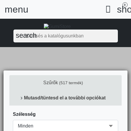
0
menu

sho
search
Szűrők
(517 termék)
Mutasd/tüntesd el a további opciókat
Szélesség