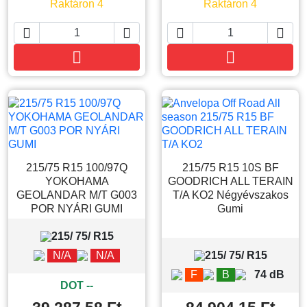
Raktáron 4
Raktáron 4






Kosárba
Kosárba
215/75 R15 100/97Q
215/75 R15 10S BF
YOKOHAMA
GOODRICH ALL TERAIN
GEOLANDAR M/T G003
T/A KO2 Négyévszakos
POR NYÁRI GUMI
Gumi
215/ 75/ R15
N/A
N/A
215/ 75/ R15
F
B
74 dB
DOT --