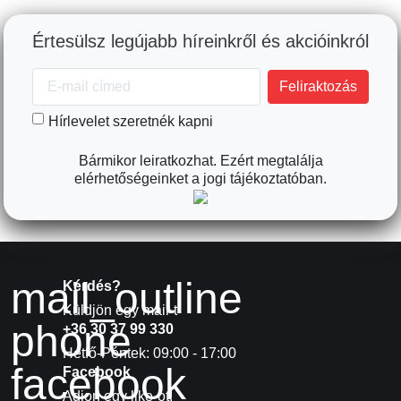
Értesülsz legújabb híreinkről és akcióinkról
Hírlevelet szeretnék kapni
Bármikor leiratkozhat. Ezért megtalálja
elérhetőségeinket a jogi tájékoztatóban.
mail_outline
Kérdés?
Küldjön egy mail-t
phone
+36 30 37 99 330
Hétfő-Péntek: 09:00 - 17:00
facebook
Facebook
Adjon egy like-ot!