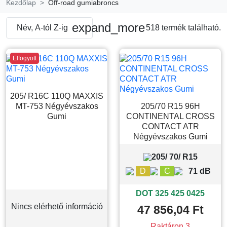
Kezdőlap
Off-road gumiabroncs
expand_more
Név, A-tól Z-ig
518 termék található.
Elfogyott
205/ R16C 110Q MAXXIS
MT-753 Négyévszakos
205/70 R15 96H
Gumi
CONTINENTAL CROSS
CONTACT ATR
Négyévszakos Gumi
205/ 70/ R15
D
C
71 dB
DOT 325 425 0425
Nincs elérhető információ
47 856,04 Ft
Raktáron 3