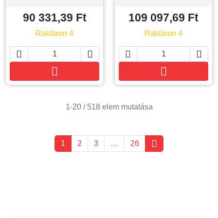
90 331,39 Ft
109 097,69 Ft
Raktáron 4
Raktáron 4






Kosárba
Kosárba
1-20 / 518 elem mutatása

1
2
3
…
26