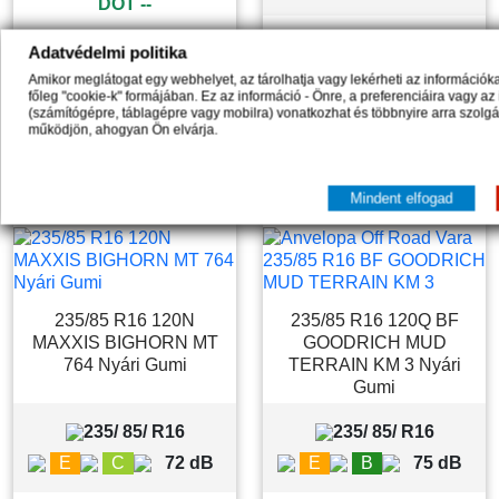
DOT --
42 026,59 Ft
54 364,41 Ft
Adatvédelmi politika
Raktáron 1
Raktáron 1
Amikor meglátogat egy webhelyet, az tárolhatja vagy lekérheti az információ
főleg "cookie-k" formájában. Ez az információ - Önre, a preferenciáira vagy az
(számítógépre, táblagépre vagy mobilra) vonatkozhat és többnyire arra szolg




működjön, ahogyan Ön elvárja.


Kosárba
Kosárba
Mindent elfogad
235/85 R16 120N
235/85 R16 120Q BF
MAXXIS BIGHORN MT
GOODRICH MUD
764 Nyári Gumi
TERRAIN KM 3 Nyári
Gumi
235/ 85/ R16
235/ 85/ R16
E
C
72 dB
E
B
75 dB