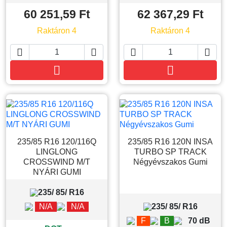
60 251,59 Ft
62 367,29 Ft
Raktáron 4
Raktáron 4






Kosárba
Kosárba
235/85 R16 120/116Q
235/85 R16 120N INSA
LINGLONG
TURBO SP TRACK
CROSSWIND M/T
Négyévszakos Gumi
NYÁRI GUMI
235/ 85/ R16
N/A
N/A
235/ 85/ R16
F
B
70 dB