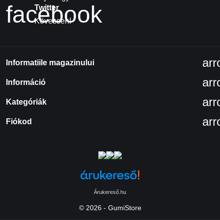
facebook
Twitter
Kövessen!
ar
Informatiile magazinului
ar
Információ
ar
Kategóriák
ar
Fiókod
Árukereső.hu
© 2026 - GumiStore