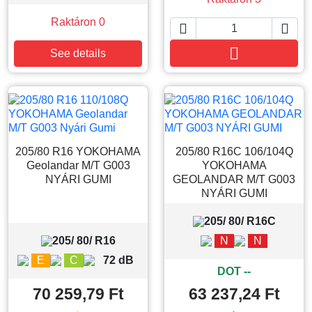
Raktáron 0



Kosárba
See details
205/80 R16 YOKOHAMA
205/80 R16C 106/104Q
Geolandar M/T G003
YOKOHAMA
NYÁRI GUMI
GEOLANDAR M/T G003
NYÁRI GUMI
205/ 80/ R16C
205/ 80/ R16
N
N
E
C
72 dB
DOT --
70 259,79 Ft
63 237,24 Ft