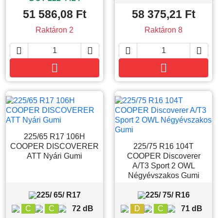
51 586,08 Ft
58 375,21 Ft
Raktáron 2
Raktáron 8






Kosárba
Kosárba
225/65 R17 106H
COOPER DISCOVERER
225/75 R16 104T
ATT Nyári Gumi
COOPER Discoverer
A/T3 Sport 2 OWL
Négyévszakos Gumi
225/ 65/ R17
225/ 75/ R16
C
C
72 dB
D
C
71 dB