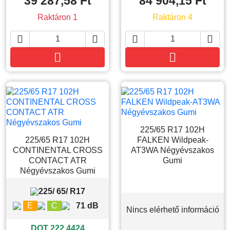
39 287,58 Ft
84 904,15 Ft
Raktáron 1
Raktáron 4






Kosárba
Kosárba
225/65 R17 102H
225/65 R17 102H
FALKEN Wildpeak-
CONTINENTAL CROSS
AT3WA Négyévszakos
CONTACT ATR
Gumi
Négyévszakos Gumi
225/ 65/ R17
E
C
71 dB
Nincs elérhető információ
DOT 222 4424