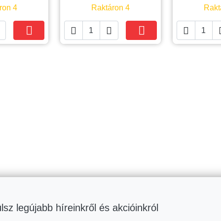
ron 4
Raktáron 4
Rakt





Kosárba
Kosárba
lsz legújabb híreinkről és akcióinkról