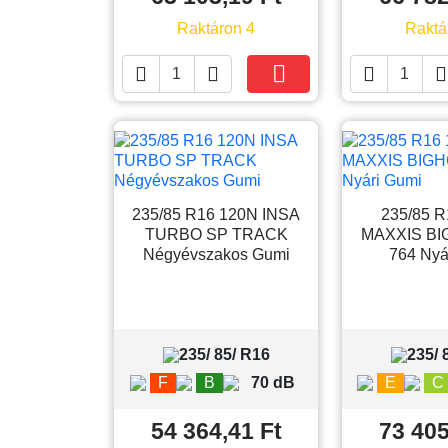
Raktáron 4
Raktá





Kosárba
235/85 R16 120N INSA
235/85 
TURBO SP TRACK
MAXXIS B
Négyévszakos Gumi
764 Nyá
235/ 85/ R16
235/ 
F
B
70 dB
E
C
54 364,41 Ft
73 405