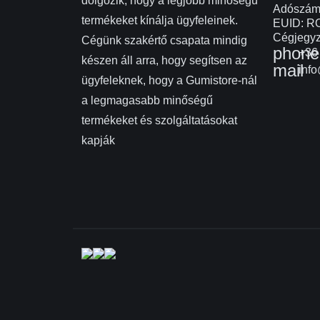
dolgozik, hogy a legjobb minőségű
Adószám
termékeket kínálja ügyfeleinek.
EUID: R
Cégjegyz
Cégünk szakértő csapata mindig
phone
+36 
készen áll arra, hogy segítsen az
mail
info
ügyfeleknek, hogy a Gumistore-nál
a legmagasabb minőségű
termékeket és szolgáltatásokat
kapják