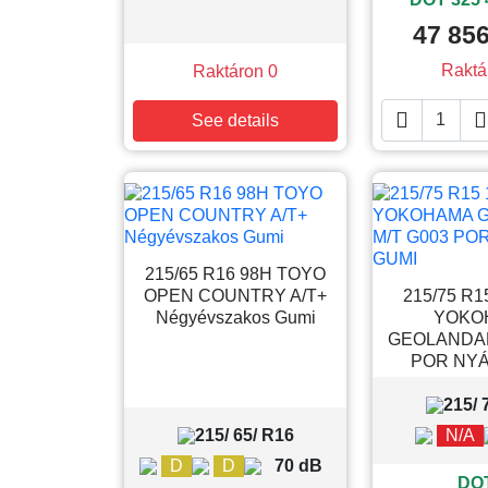
47 856
Raktá
Raktáron 0


See details
215/65 R16 98H TOYO
OPEN COUNTRY A/T+
215/75 R1
Négyévszakos Gumi
YOKO
GEOLANDAR
POR NYÁ
215/ 
215/ 65/ R16
N/A
D
D
70 dB
DOT