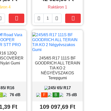
áron 4
Raktáron 1





Kosárba
Kosárba
R16 120Q
ISCOVERER
245/65 R17 111S BF
Nyári Gumi
GOODRICH ALL TERAIN
T/A KO 2
NÉGYÉVSZAKOS
Terepgumi
 85/ R16
245/ 65/ R17
C
76 dB
F
B
75 dB
1,39 Ft
109 097,69 Ft