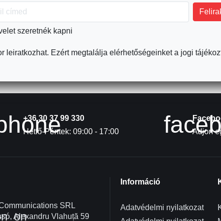
velet szeretnék kapni
r leiratkozhat. Ezért megtalálja elérhetőségeinket a jogi tájékoz
phone
face
+36 30 37 99 330
Facebo
Hétfő-Péntek: 09:00 - 17:00
Adjon eg
Információ
 Communications SRL
Adatvédelmi nyilatkozat
K
on_on
só, Alexandru Vlahuță 59