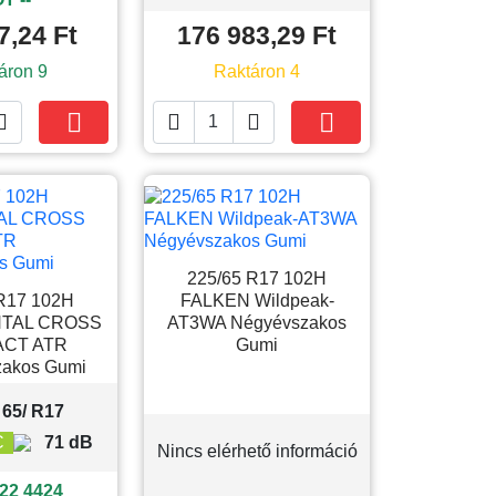
7,24 Ft
176 983,29 Ft
áron 9
Raktáron 4





Kosárba
Kosárba
225/65 R17 102H
R17 102H
FALKEN Wildpeak-
TAL CROSS
AT3WA Négyévszakos
CT ATR
Gumi
akos Gumi
 65/ R17
C
71 dB
Nincs elérhető információ
22 4424