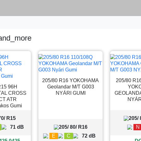
and_more
205/80 R16 YOKOHAMA
205/80 R1
R15 96H
Geolandar M/T G003
YOK
TAL CROSS
NYÁRI GUMI
GEOLANDA
CT ATR
NYÁR
akos Gumi
70/ R15
205/
71 dB
205/ 80/ R16
N
E
C
72 dB
425 0425
DO