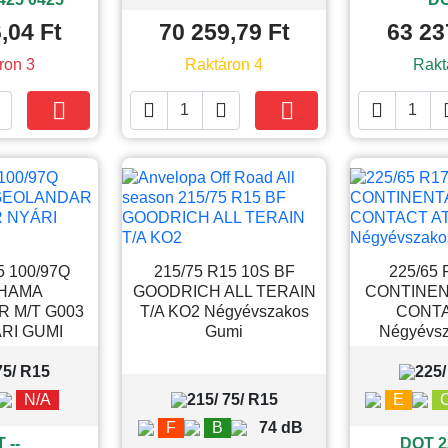
,04 Ft
70 259,79 Ft
63 23
ron 3
Raktáron 4
Rakt





Kosárba
Kosárba
5 100/97Q
215/75 R15 10S BF
225/65 
HAMA
GOODRICH ALL TERAIN
CONTINEN
 M/T G003
T/A KO2 Négyévszakos
CONTA
RI GUMI
Gumi
Négyévsz
75/ R15
225/
N/A
215/ 75/ R15
E
F
B
74 dB
 --
DOT 2