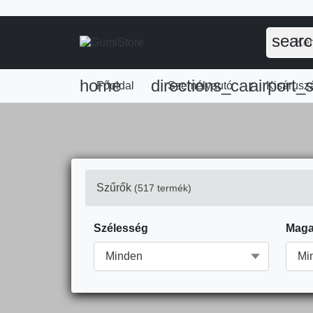
sear
home
directions_car
airport_s
Főoldal
Személyautó
Kisáruszá
Szűrők
(517 termék)
Szélesség
Maga