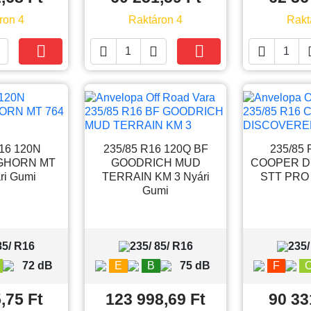
ron 4
Raktáron 4
Rakt





Kosárba
Kosárba
R16 120N
235/85 R16 120Q BF
235/85 
IGHORN MT
GOODRICH MUD
COOPER D
ri Gumi
TERRAIN KM 3 Nyári
STT PRO 
Gumi
85/ R16
235/ 85/ R16
235/
72 dB
E
B
75 dB
F
,75 Ft
123 998,69 Ft
90 33