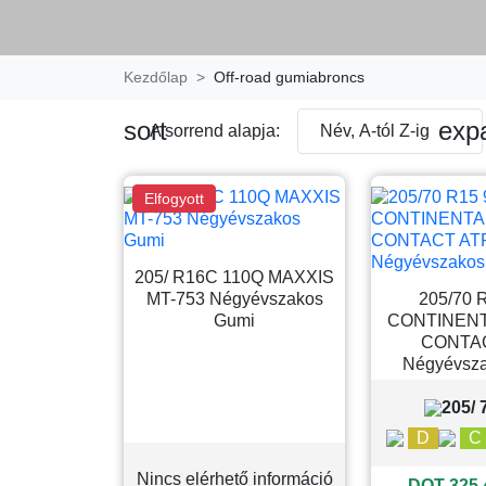
Kezdőlap
Off-road gumiabroncs
sort
exp
A sorrend alapja:
Név, A-tól Z-ig
Elfogyott
205/ R16C 110Q MAXXIS
MT-753 Négyévszakos
205/70 
Gumi
CONTINEN
CONTA
Négyévsz
205/ 
D
C
Nincs elérhető információ
DOT 325 