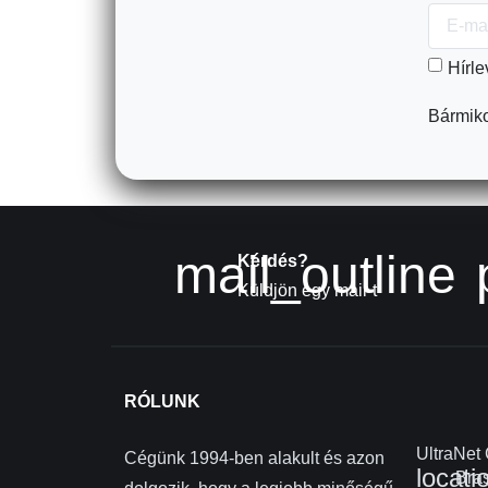
Hírle
Bármiko
mail_outline
Kérdés?
Küldjön egy mail-t
RÓLUNK
UltraNet
Cégünk 1994-ben alakult és azon
locati
Bras