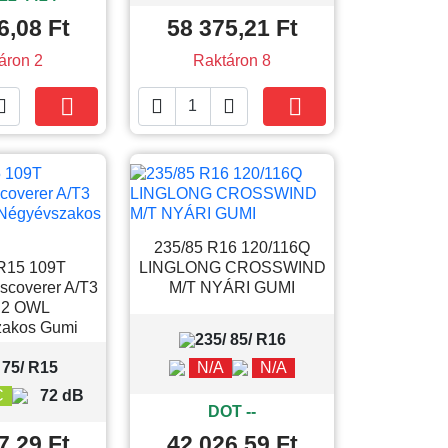
6,08 Ft
58 375,21 Ft
áron 2
Raktáron 8





Kosárba
Kosárba
235/85 R16 120/116Q
R15 109T
LINGLONG CROSSWIND
coverer A/T3
M/T NYÁRI GUMI
 2 OWL
akos Gumi
235/ 85/ R16
 75/ R15
N/A
N/A
C
72 dB
DOT --
7,29 Ft
42 026,59 Ft