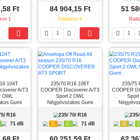
,58 Ft
84 904,15 Ft
51 58
ron 1
Raktáron 4
Rakt





Kosárba
Kosárba
R16 104T
235/70 R16 106T
235/75 
overer A/T3
COOPER Discoverer A/T3
COOPER Dis
 2 OWL
Sport 2 OWL
Sport
akos Gumi
Négyévszakos Gumi
Négyévsz
75/ R16
235/ 70/ R16
235/
71 dB
E
C
71 dB
D
,68 Ft
60 251,59 Ft
62 36