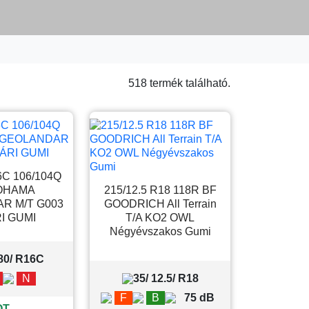
518 termék található.
6C 106/104Q
OHAMA
215/12.5 R18 118R BF
R M/T G003
GOODRICH All Terrain
I GUMI
T/A KO2 OWL
Négyévszakos Gumi
 80/ R16C
N
35/ 12.5/ R18
F
B
75 dB
T --