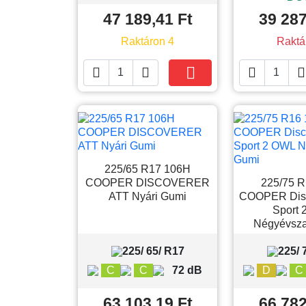
47 189,41 Ft
39 287
Raktáron 4
Raktá





Kosárba
225/65 R17 106H
COOPER DISCOVERER
225/75 
ATT Nyári Gumi
COOPER Disc
Sport
Négyévsz
225/ 65/ R17
225/ 
C
C
72 dB
D
C
63 103,19 Ft
66 782