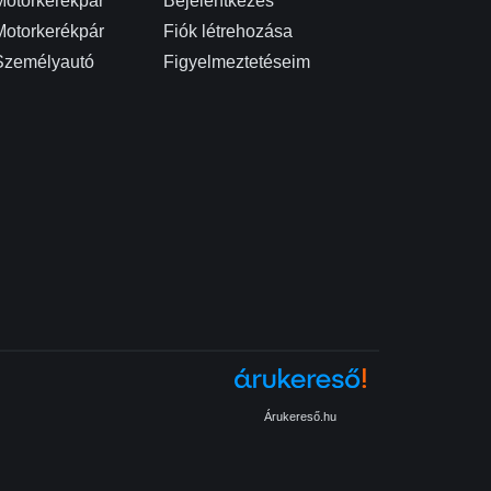
Motorkerékpár
Bejelentkezés
Motorkerékpár
Fiók létrehozása
Személyautó
Figyelmeztetéseim
Árukereső.hu