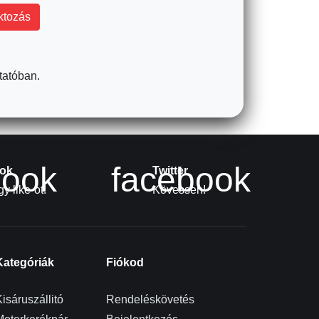
tatóban.
book
facebook
ok
Twitter
y like-ot!
Kövessen!
Kategóriák
Fiókod
isáruszállitó
Rendeléskövetés