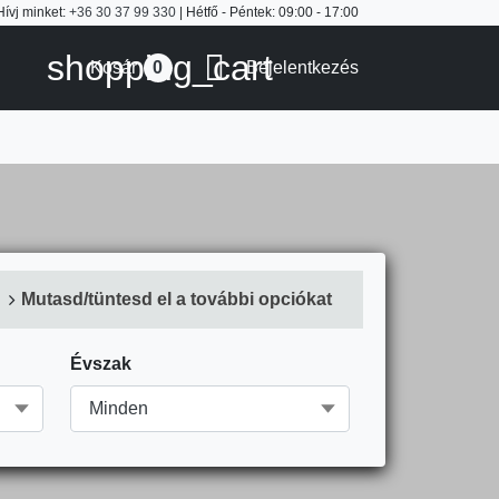
Hívj minket:
+36 30 37 99 330
| Hétfő - Péntek: 09:00 - 17:00
shopping_cart

Kosár
Bejelentkezés
0
Mutasd/tüntesd el a további opciókat
Évszak