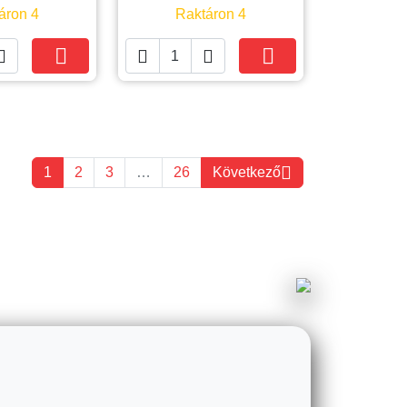
áron 4
Raktáron 4





Kosárba
Kosárba

1
2
3
…
26
Következő