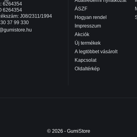
Adatvédelmi nyilatkozat
: 6264354
ÁSZF
O 6264354
ékszám: J08/2311/1994
Hogyan rendel
30 37 99 330
Impresszum
@gumistore.hu
Akciók
Új termékek
A legtöbbet vásárolt
Kapcsolat
Oldaltérkép
© 2026 - GumiStore